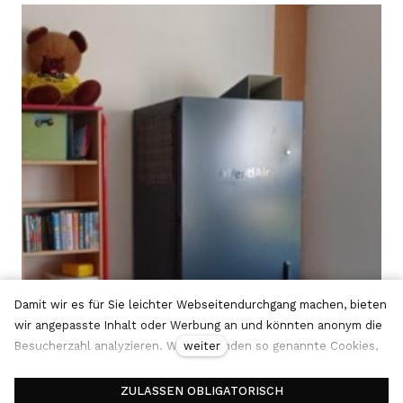
Damit wir es für Sie leichter Webseitendurchgang machen, bieten
wir angepasste Inhalt oder Werbung an und könnten anonym die
weiter
Besucherzahl analyzieren. Wir verwenden so genannte Cookies,
die nutzen wir mit unseren Partner für Sozialmedien, Werbung
und Analyse an.
Mehr Informationen
ZULASSEN OBLIGATORISCH