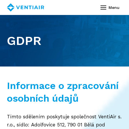
Česky
Menu
O ná
Prod
GDPR
Ses
Kom
Služ
Informace o zpracování
Vide
osobních údajů
Refe
Ke st
Tímto sdělením poskytuje společnost VentiAir s.
Novi
r.o., sídlo: Adolfovice 512, 790 01 Bělá pod