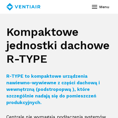
Polski
Menu
O na
Kompaktowe
Prod
jednostki dachowe
Urz
mod
R-TYPE
Ko
jedn
R-TYPE to kompaktowe urządzenia
Serw
nawiewno-wywiewne z części dachową i
wewnętrzną (podstropopwą ), które
Filmy
szczególnie nadają się do pomieszczeń
produkcyjnych.
Refer
Do p
Centrale nie wymagają podłączenia systemów