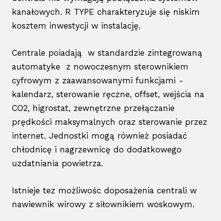
kanałowych. R TYPE charakteryzuje się niskim
Aktua
kosztem inwestycji w instalację.
Karie
Centrale poiadają w standardzie zintegrowaną
Kont
automatyke z nowoczesnym sterownikiem
Nume
cyfrowym z zaawansowanymi funkcjami -
737 
kalendarz, sterowanie ręczne, offset, wejścia na
CO2, higrostat, zewnętrzne przełączanie
prędkości maksymalnych oraz sterowanie przez
internet. Jednostki mogą również posiadać
chłodnicę i nagrzewnicę do dodatkowego
uzdatniania powietrza.
Istnieje tez możliwośc doposażenia centrali w
nawiewnik wirowy z siłownikiem woskowym.