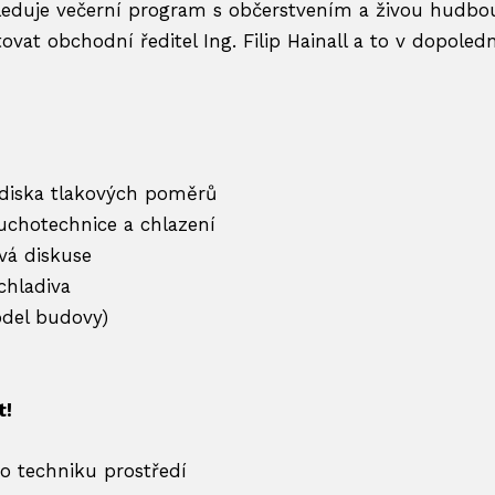
leduje večerní program s občerstvením a živou hudbou
vat obchodní ředitel Ing. Filip Hainall a to v dopoled
ediska tlakových poměrů
uchotechnice a chlazení
vá diskuse
chladiva
del budovy)
t!
ro techniku prostředí