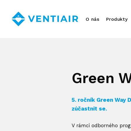
O nás
Produkty
Green W
5. ročník Green Way D
zúčastnit se.
V rámci odborného prog