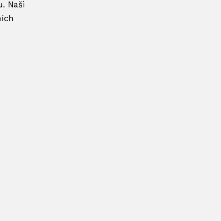
. Naši
ních