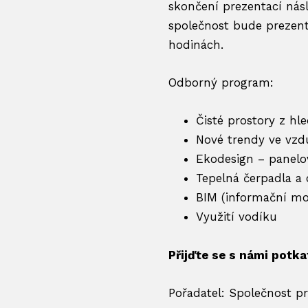
skončení prezentací nás
společnost bude prezento
hodinách.
Odborný program:
Čisté prostory z hl
Nové trendy ve vzd
Ekodesign – panelo
Tepelná čerpadla a 
BIM (informační mo
Využití vodíku
Přijďte se s námi potka
Pořadatel: Společnost p