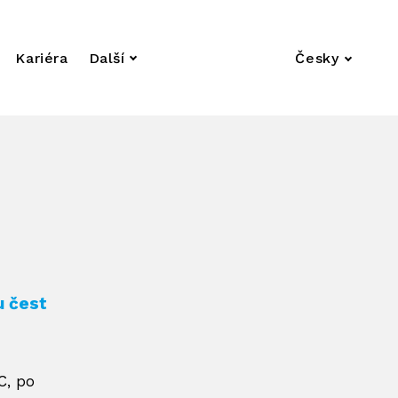
Kariéra
Další
Česky
u čest
C, po