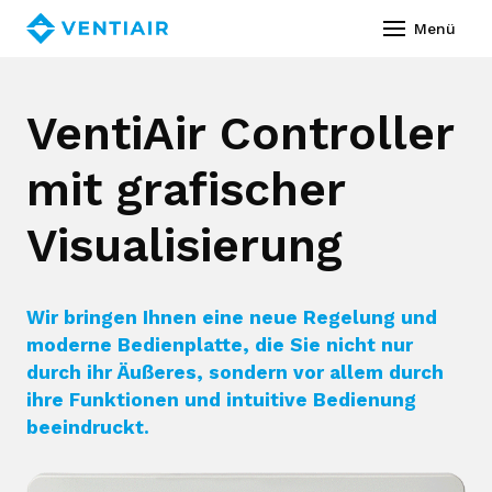
Deutsch
Menü
Über
VentiAir Controller
Prod
mit grafischer
Bau
Ko
Visualisierung
Diens
Wir bringen Ihnen eine neue Regelung und
Vide
moderne Bedienplatte, die Sie nicht nur
durch ihr Äußeres, sondern vor allem durch
Refe
ihre Funktionen und intuitive Bedienung
Down
beeindruckt.
Neui