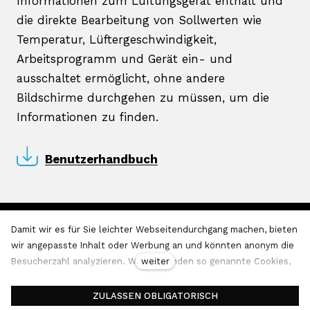
Informationen zum Lüftungsgerät enthält und
die direkte Bearbeitung von Sollwerten wie
Temperatur, Lüftergeschwindigkeit,
Arbeitsprogramm und Gerät ein- und
ausschaltet ermöglicht, ohne andere
Bildschirme durchgehen zu müssen, um die
Informationen zu finden.
Benutzerhandbuch
Damit wir es für Sie leichter Webseitendurchgang machen, bieten
VentiAir s.r.o.,
Adolfovice 512
, T:
+420 737 805 399
, E:
wir angepasste Inhalt oder Werbung an und könnten anonym die
office@ventiair.com
weiter
Besucherzahl analyzieren. Wir verwenden so genannte Cookies,
die nutzen wir mit unseren Partner für Sozialmedien, Werbung
und Analyse an.
Mehr Informationen
ZULASSEN OBLIGATORISCH