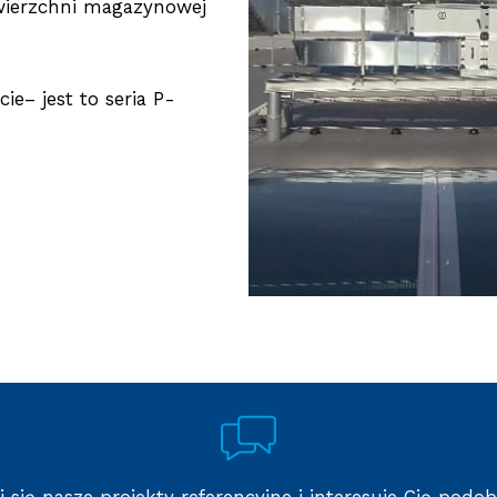
wierzchni magazynowej
ie– jest to seria P-
 się nasze projekty referencyjne i interesuje Cię podo