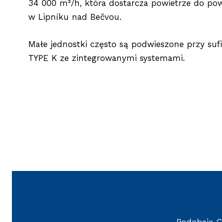
34 000 m³/h, która dostarcza powietrze do po
w Lipníku nad Bečvou.
Małe jednostki często są podwieszone przy sufic
TYPE K ze zintegrowanymi systemami.
Podobają Ci