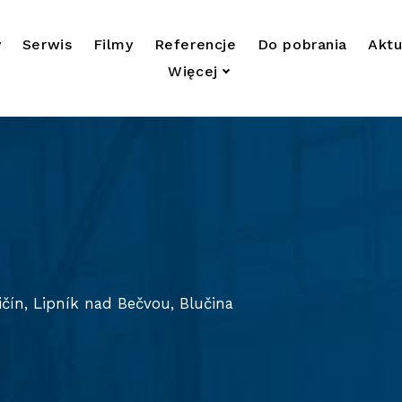
y
Serwis
Filmy
Referencje
Do pobrania
Aktu
Więcej
ičín, Lipník nad Bečvou, Blučina